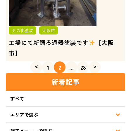
その他塗装
大阪市
工場にて新調ろ過器塗装です
【大阪
市】
<
>
1
2
…
28
新着記事
すべて
エリアで選ぶ
施工メニューで選ぶ