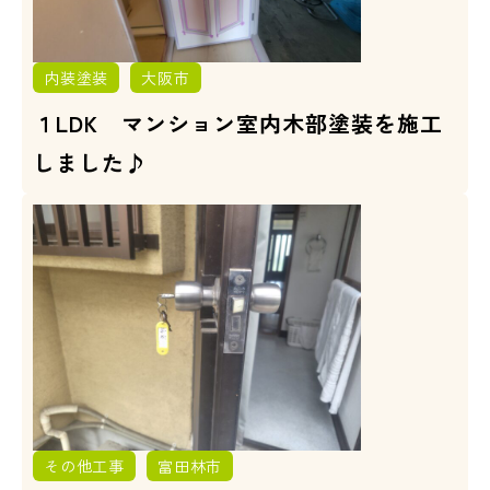
内装塗装
大阪市
１LDK マンション室内木部塗装を施工
しました♪
その他工事
富田林市